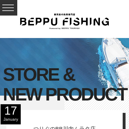
STORE &
NEW PRODUCT
17
January
つりぐのBB川内ムラタ店