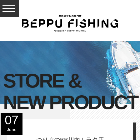
STORE &
NEW PRODUCT
07
June
つりぐのBB川内ムラタ店