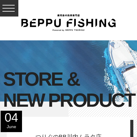
STORE &
NEW PRODUCT
04
June
つりぐのBB川内ムラタ店