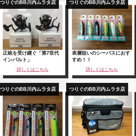
つりぐのBB川内ムラタ店
つりぐのBB川内ムラタ店
正統を受け継ぐ「第7世代
表層狙いのシーバスにおす
インパルト」
すめ！！
詳しくは
こちら
詳しくは
こちら
つりぐのBB川内ムラタ店
つりぐのBB川内ムラタ店