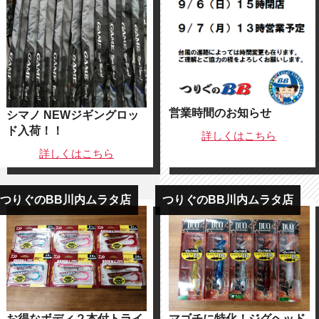
営業時間のお知らせ
シマノ NEWジギングロッ
ド入荷！！
詳しくは
こちら
詳しくは
こちら
つりぐのBB川内ムラタ店
つりぐのBB川内ムラタ店
マゴチに特化！ジグヘッド
お得なボディ２本付トライ