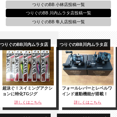
つりぐのBB 小林店
投稿一覧
つりぐのBB 川内ムラタ店
投稿一覧
つりぐのBB 隼人店
投稿一覧
つりぐのBB川内ムラタ店
つりぐのBB川内ムラタ店
超泳ぐ！スイミングアクシ
フォールレバーとレベルワ
ョンに特化TGジグ
インド連動機能が搭載！
詳しくは
こちら
詳しくは
こちら