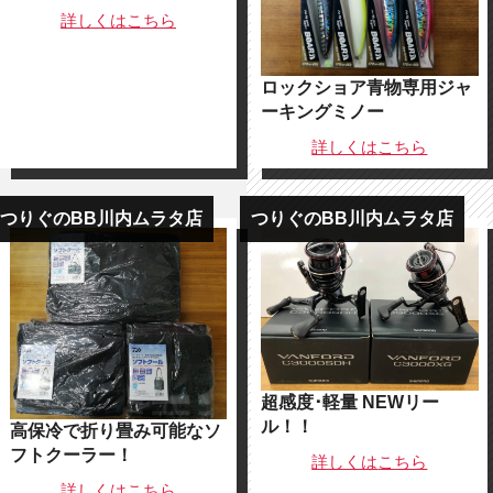
詳しくは
こちら
ロックショア青物専用ジャ
ーキングミノー
詳しくは
こちら
つりぐのBB川内ムラタ店
つりぐのBB川内ムラタ店
超感度･軽量 NEWリー
ル！！
高保冷で折り畳み可能なソ
フトクーラー！
詳しくは
こちら
詳しくは
こちら